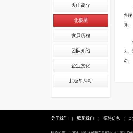
火山简介
多端
北极星
务。
发展历程
团队介绍
力、
命。
企业文化
北极星活动
关于我们
联系我们
招聘信息
|
|
|
版权所有：北京火山动力网络技术有限公司
京ICP备0