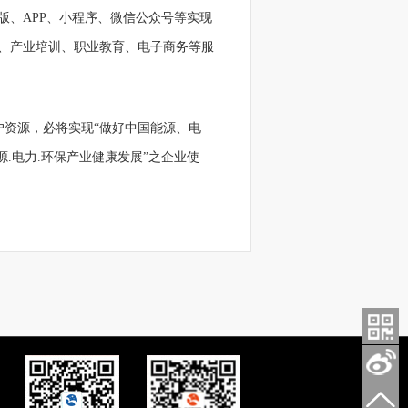
版、APP、小程序、微信公众号等实现
、产业培训、职业教育、电子商务等服
户资源，必将实现“做好中国能源、电
.电力.环保产业健康发展”之企业使
官方
微信
官方
微博