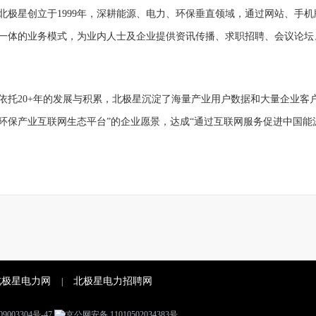
北极星创立于1999年，深耕能源、电力、环保垂直领域，通过网站、手机
一体的业务模式，为业内人士及企业提供资讯传播、求职招聘、会议论坛
依托20+年的发展与积累，北极星沉淀了海量产业用户数据和大量企业客
环保产业互联网生态平台”的企业愿景，达成“通过互联网服务促进中国能源
北极星电力网
北极星电力招聘网
|
9003304号-47
京公网安备 11010502034383号