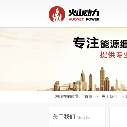
您现在的位置:
首页
>
关于我们
>
关于我们
About Us